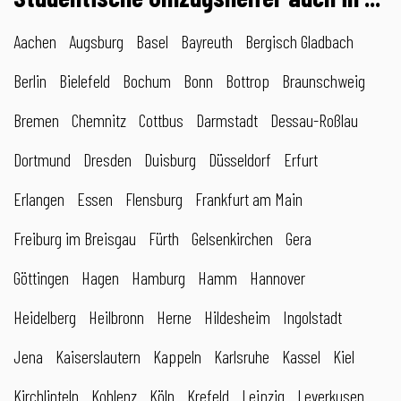
Aachen
Augsburg
Basel
Bayreuth
Bergisch Gladbach
Berlin
Bielefeld
Bochum
Bonn
Bottrop
Braunschweig
Bremen
Chemnitz
Cottbus
Darmstadt
Dessau-Roßlau
Dortmund
Dresden
Duisburg
Düsseldorf
Erfurt
Erlangen
Essen
Flensburg
Frankfurt am Main
Freiburg im Breisgau
Fürth
Gelsenkirchen
Gera
Göttingen
Hagen
Hamburg
Hamm
Hannover
Heidelberg
Heilbronn
Herne
Hildesheim
Ingolstadt
Jena
Kaiserslautern
Kappeln
Karlsruhe
Kassel
Kiel
Kirchlinteln
Koblenz
Köln
Krefeld
Leipzig
Leverkusen