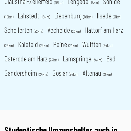
Clausthal-Zellerfeld
Lengede
Söhlde
(16km)
(16km)
Lahstedt
Liebenburg
Ilsede
(16km)
(18km)
(18km)
(21km)
Schellerten
Vechelde
Hattorf am Harz
(22km)
(23km)
Kalefeld
Peine
Wulften
(23km)
(23km)
(24km)
(24km)
Osterode am Harz
Lamspringe
Bad
(24km)
(24km)
Gandersheim
Goslar
Altenau
(24km)
(24km)
(25km)
Studentische Umzugshelfer auch in ...