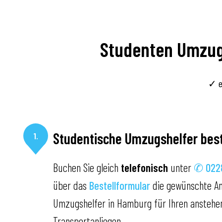
Studenten Umzugs
✓ e
Studentische Umzugshelfer best
1.
Buchen Sie gleich
telefonisch
unter
✆ 0228
über das
Bestellformular
die gewünschte An
Umzugshelfer in Hamburg für Ihren anstehe
Transportanliegen.